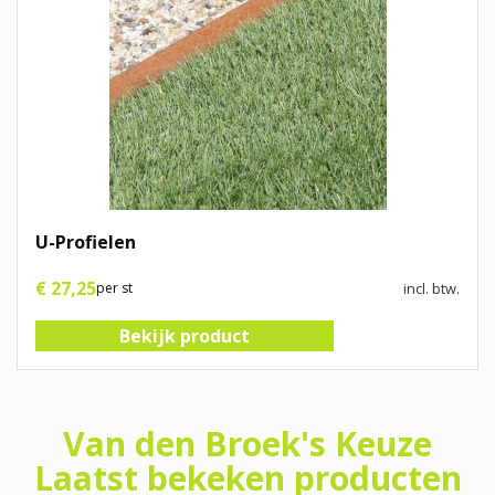
U-Profielen
€
27
,
25
per st
incl. btw.
Bekijk product
Van den Broek's Keuze
Laatst bekeken producten