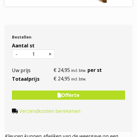
Bestellen
Aantal st
€
24
,
95
per st
Uw prijs
incl. btw.
€
24
,
95
Totaalprijs
incl. btw.
In winkelwagen
Offerte
Verzendkosten berekenen
Kleuren kunnen afwijken van de weergave op een