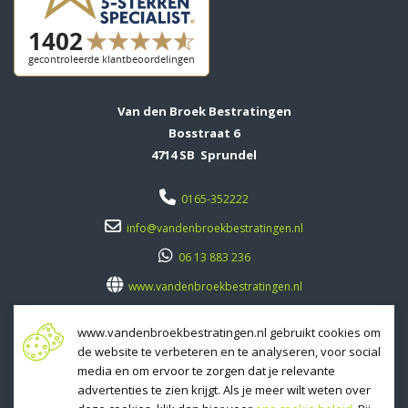
Van den Broek Bestratingen
Bosstraat 6
4714 SB Sprundel
0165-352222
info@vandenbroekbestratingen.nl
06 13 883 236
www.vandenbroekbestratingen.nl
Openingstijden
www.vandenbroekbestratingen.nl gebruikt cookies om
Maandag
8.00
-
17.00
de website te verbeteren en te analyseren, voor social
Dinsdag
8.00
-
17.00
media en om ervoor te zorgen dat je relevante
Woensdag
8.00
-
17.00
advertenties te zien krijgt. Als je meer wilt weten over
Donderdag
8.00
-
17.00