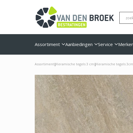
Assortiment
Aanbiedingen
Service
Merke
Assortiment
|
Keramische tegels 3 cm
|
Keramische tegels 3cm