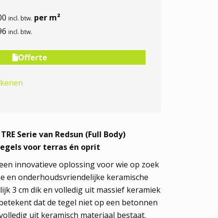
00
per m²
incl. btw.
96
incl. btw.
In winkelwagen
Offerte
ekenen
TRE Serie van Redsun (Full Body)
egels voor terras én oprit
 een innovatieve oplossing voor wie op zoek
me en onderhoudsvriendelijke keramische
lijk 3 cm dik en volledig uit massief keramiek
t betekent dat de tegel niet op een betonnen
volledig uit keramisch materiaal bestaat.