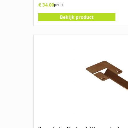
€
34
,
00
per st
Bekijk product