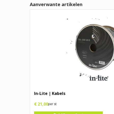
Aanverwante artikelen
In-Lite | Kabels
€
21
,
00
per st