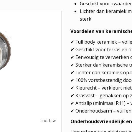
Geschikt voor zwaarder
Lichter dan keramiek m
sterk
Voordelen van keramische
✔ Full body keramiek – voll
✔ Geschikt voor terras én o
✔ Eenvoudig te verwerken op
✔ Sterker dan keramische te
✔ Lichter dan keramiek op 
✔ 100% vorstbestendig doo
✔ Kleurecht – verkleurt nie
✔ Krasvast – gebakken op 
✔ Antislip (minimaal R11) – 
✔ Onderhoudsarm – vuil en 
incl. btw.
Onderhoudsvriendelijk e
Hoewel een tuin altijd wat