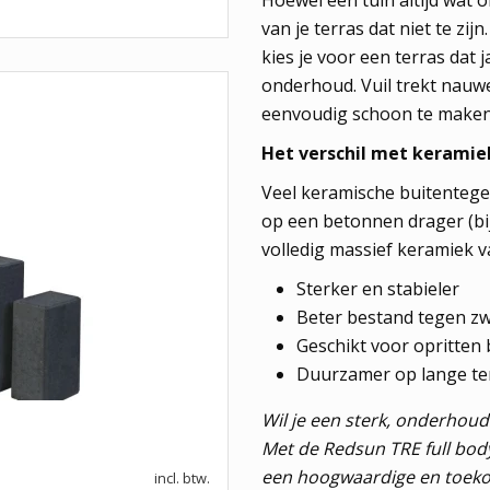
van je terras dat niet te zi
kies je voor een terras dat 
onderhoud. Vuil trekt nauwel
eenvoudig schoon te maken
Het verschil met keramie
Veel keramische buitentege
op een betonnen drager (bij
volledig massief keramiek va
Sterker en stabieler
Beter bestand tegen zw
Geschikt voor opritten 
Duurzamer op lange te
Wil je een sterk, onderhoudsv
Met de Redsun TRE full body
een hoogwaardige en toek
incl. btw.