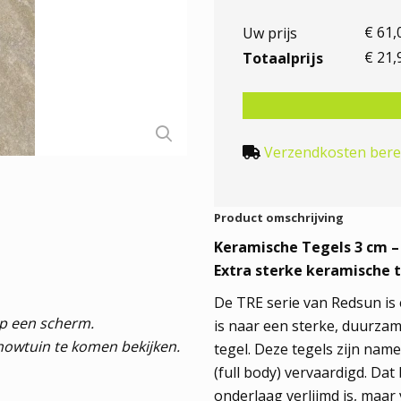
€
61
,
Uw prijs
€
21
,
Totaalprijs
Verzendkosten ber
Product omschrijving
Keramische Tegels 3 cm – 
Extra sterke keramische t
De TRE serie van Redsun is
op een scherm.
is naar een sterke, duurza
howtuin te komen bekijken.
tegel. Deze tegels zijn name
(full body) vervaardigd. Da
onderlaag verlijmd is, maar 