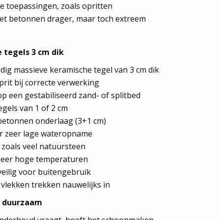
e toepassingen, zoals opritten
et betonnen drager, maar toch extreem
 tegels 3 cm dik
edig massieve keramische tegel van 3 cm dik
prit bij correcte verwerking
 een gestabiliseerd zand- of splitbed
gels van 1 of 2 cm
betonnen onderlaag (3+1 cm)
r zeer lage wateropname
t zoals veel natuursteen
zeer hoge temperaturen
veilig voor buitengebruik
vlekken trekken nauwelijks in
n duurzaam
 onderhoud vraagt, hoeft het schoonmaken