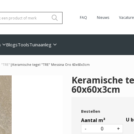
FAQ
Nieuws
Vacature
n
Blogs
Tools
Tuinaanleg
 "TRE"
|
Keramische tegel "TRE" Messina Oro 60x60x3cm
Keramische te
60x60x3cm
Bestellen
U b
Aantal m²