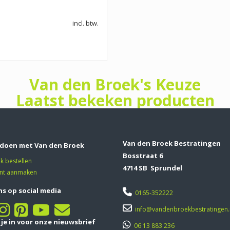
incl. btw.
Van den Broek's Keuze
Laatst bekeken producten
Van den Broek Bestratingen
doen met Van den Broek
Bosstraat 6
jk bestellen
4714 SB Sprundel
nt aanmaken
ns op social media
0165-352222
info@vandenbroekbestratingen.
f je in voor onze nieuwsbrief
06 13 883 236