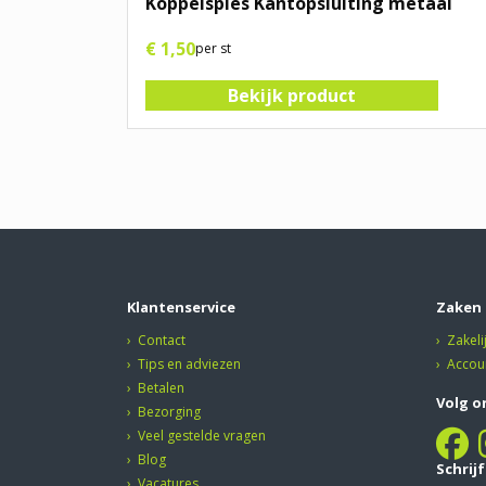
Koppelspies Kantopsluiting metaal
€
1
,
50
per st
Bekijk product
Klantenservice
Zaken 
Contact
Zakeli
Tips en adviezen
Accou
Betalen
Volg o
Bezorging
Veel gestelde vragen
Blog
Schrij
Vacatures