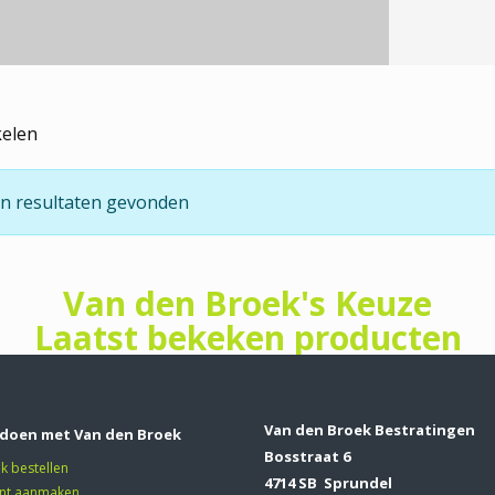
kelen
n resultaten gevonden
Van den Broek's Keuze
Laatst bekeken producten
Van den Broek Bestratingen
doen met Van den Broek
Bosstraat 6
jk bestellen
4714 SB Sprundel
nt aanmaken