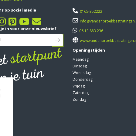
ns op social media
0165-352222
info@vandenbroekbestratingen.
f je in voor onze nieuwsbrief
06 13 883 236
www.vandenbroekbestratingen.n
startpunt
Openingstijden
et
Maandag
Dinsdag
n je tuin
Woensdag
Donderdag
Vrijdag
m
Zaterdag
l
Zondag