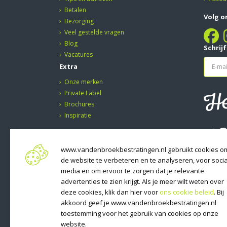
Betalen
Volg o
Bezorging
Veel gestelde vragen
Blog
Schrij
Vacatures
Extra
Onze merken
H
Private Label
Brochures
va
Inspiratie
www.vandenbroekbestratingen.nl gebruikt cookies o
de website te verbeteren en te analyseren, voor socia
media en om ervoor te zorgen dat je relevante
advertenties te zien krijgt. Als je meer wilt weten over
deze cookies, klik dan hier voor
ons cookie beleid
. Bij
akkoord geef je www.vandenbroekbestratingen.nl
toestemming voor het gebruik van cookies op onze
website.