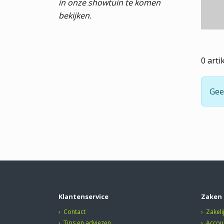
in onze showtuin te komen
bekijken.
0
arti
Gee
Klantenservice
Zaken 
Contact
Zakeli
Tips en adviezen
Accou